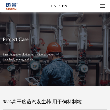
CN
/
EN
Project Case
Case
Smart upgrade solution for traditional boilers
Save land, money, and labor
98%高干度蒸汽发生器 用于饲料制粒