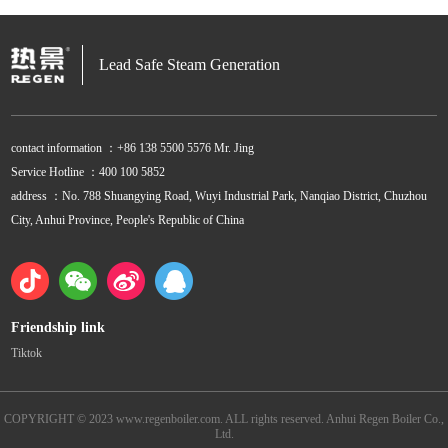
Lead Safe Steam Generation
contact information ：+86 138 5500 5576 Mr. Jing
Service Hotline ：400 100 5852
address ：No. 788 Shuangying Road, Wuyi Industrial Park, Nanqiao District, Chuzhou
City, Anhui Province, People's Republic of China
Friendship link
Tiktok
COPYRIGHT © 2023 www.regenboiler.com. ALL rights reserved. Anhui Regen Boiler Co.,
Ltd.