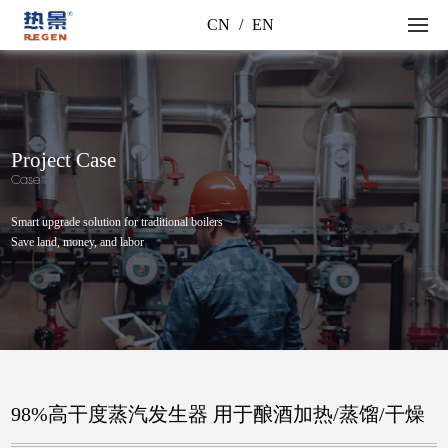
CN
/
EN
Project Case
Case
Smart upgrade solution for traditional boilers
Save land, money, and labor
98%高干度蒸汽发生器 用于酿酒加热/蒸馏/干燥